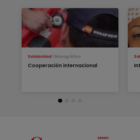
Solidaridad
Monográfico
So
Cooperación internacional
In