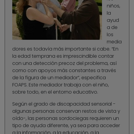
niños,
la
ayud
a de
los
media
dores es todavía más importante si cabe. “En
la edad temprana es imprescindible contar
con una detección precoz del problema, así
como con apoyos más constantes a través
de la figura de un mediador”, especifica
FOAPS. Este mediador trabaja con el niño,
sobre todo, en el entorno educativo.
Según el grado de discapacidad sensorial -
algunas personas conservan restos de vista y
oído-, las personas sordociegas requieren un
tipo de ayuda diferente, ya sea para acceder
a la información, a la educación, a la