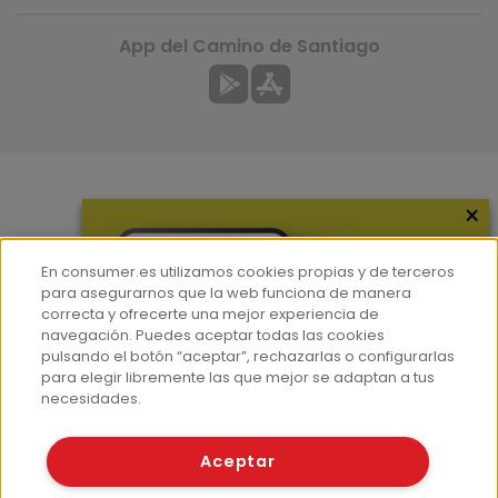
App del Camino de Santiago
×
Más información
¿Quiénes somos?
En consumer.es utilizamos cookies propias y de terceros
Hemeroteca
para asegurarnos que la web funciona de manera
correcta y ofrecerte una mejor experiencia de
Contacto
navegación. Puedes aceptar todas las cookies
pulsando el botón “aceptar”, rechazarlas o configurarlas
Prensa
para elegir libremente las que mejor se adaptan a tus
Corpus Lingüístico Consumer
necesidades.
© Fundación EROSKI
Aceptar
Aviso legal
Políticas de privacidad