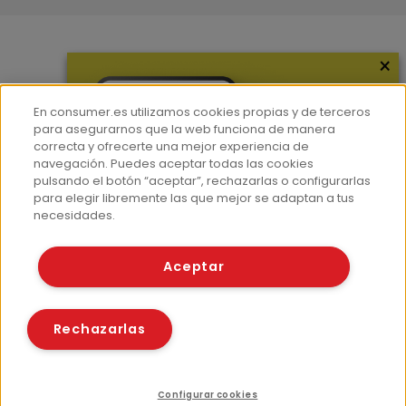
×
Más información
¿Quiénes somos?
En consumer.es utilizamos cookies propias y de terceros
Hemeroteca
para asegurarnos que la web funciona de manera
correcta y ofrecerte una mejor experiencia de
Contacto
navegación. Puedes aceptar todas las cookies
pulsando el botón “aceptar”, rechazarlas o configurarlas
Prensa
para elegir libremente las que mejor se adaptan a tus
Corpus Lingüístico Consumer
necesidades.
© Fundación EROSKI
Aceptar
Aviso legal
Políticas de privacidad
Políticas de cookies
Rechazarlas
Configurar cookies