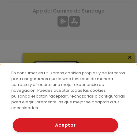
App del Camino de Santiago
×
Más información
¿Quiénes somos?
En consumer.es utilizamos cookies propias y de terceros
Hemeroteca
para asegurarnos que la web funciona de manera
correcta y ofrecerte una mejor experiencia de
Contacto
navegación. Puedes aceptar todas las cookies
pulsando el botón “aceptar”, rechazarlas o configurarlas
Prensa
para elegir libremente las que mejor se adaptan a tus
Corpus Lingüístico Consumer
necesidades.
© Fundación EROSKI
Aceptar
Aviso legal
Políticas de privacidad