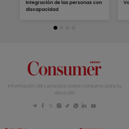
Integración de las personas con
Vo
discapacidad
Información útil y práctica sobre consumo para tu
día a día