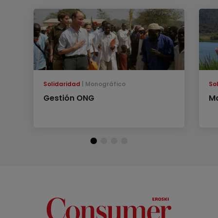
Solidaridad
Monográfico
So
Gestión ONG
Ma