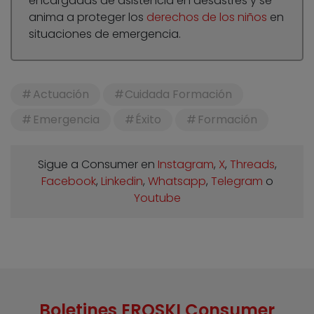
encargadas de asistencia en desastres y se
anima a proteger los
derechos de los niños
en
situaciones de emergencia.
Actuación
Cuidada Formación
Emergencia
Éxito
Formación
Sigue a Consumer en
Instagram
,
X
,
Threads
,
Facebook
,
Linkedin
,
Whatsapp
,
Telegram
o
Youtube
Boletines EROSKI Consumer