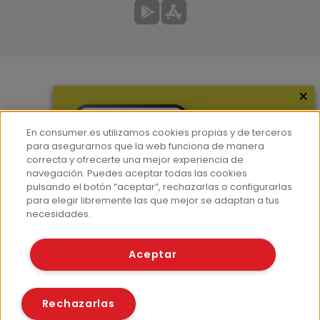
×
Más información
¿Quiénes somos?
En consumer.es utilizamos cookies propias y de terceros
Hemeroteca
para asegurarnos que la web funciona de manera
correcta y ofrecerte una mejor experiencia de
Contacto
navegación. Puedes aceptar todas las cookies
pulsando el botón “aceptar”, rechazarlas o configurarlas
Prensa
para elegir libremente las que mejor se adaptan a tus
Corpus Lingüístico Consumer
necesidades.
© Fundación EROSKI
Aceptar
Aviso legal
Políticas de privacidad
Políticas de cookies
Rechazarlas