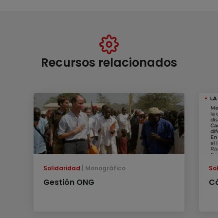
Recursos relacionados
Solidaridad
Monográfico
So
Gestión ONG
Có