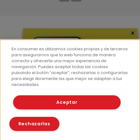
×
Más información
¿Quiénes somos?
En consumer.es utilizamos cookies propias y de terceros
Hemeroteca
para asegurarnos que la web funciona de manera
correcta y ofrecerte una mejor experiencia de
Contacto
navegación. Puedes aceptar todas las cookies
pulsando el botón “aceptar”, rechazarlas o configurarlas
Prensa
para elegir libremente las que mejor se adaptan a tus
Corpus Lingüístico Consumer
necesidades.
© Fundación EROSKI
Aceptar
Aviso legal
Políticas de privacidad
Políticas de cookies
Rechazarlas