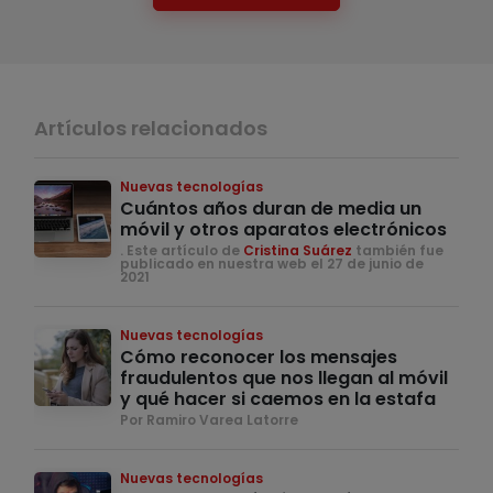
Artículos relacionados
Nuevas tecnologías
Cuántos años duran de media un
móvil y otros aparatos electrónicos
. Este artículo de
Cristina Suárez
también fue
publicado en nuestra web el 27 de junio de
2021
Nuevas tecnologías
Cómo reconocer los mensajes
fraudulentos que nos llegan al móvil
y qué hacer si caemos en la estafa
Por Ramiro Varea Latorre
Nuevas tecnologías