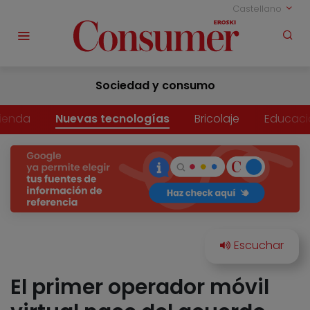
Castellano
Sociedad y consumo
vienda
Nuevas tecnologías
Bricolaje
Educaci
El primer operador móvil