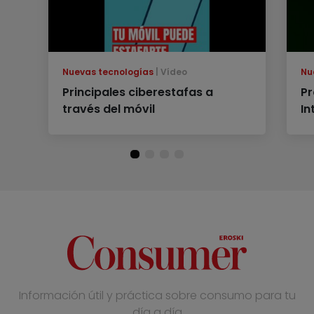
Nuevas tecnologías
Vídeo
Nu
Principales ciberestafas a
Pr
través del móvil
In
Información útil y práctica sobre consumo para tu
día a día