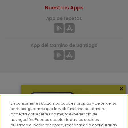
Nuestras Apps
App de recetas
App del Camino de Santiago
×
Más información
¿Quiénes somos?
En consumer.es utilizamos cookies propias y de terceros
Hemeroteca
para asegurarnos que la web funciona de manera
correcta y ofrecerte una mejor experiencia de
Contacto
navegación. Puedes aceptar todas las cookies
pulsando el botón “aceptar”, rechazarlas o configurarlas
Prensa