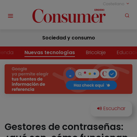
Castellano
Sociedad y consumo
vienda
Nuevas tecnologías
Bricolaje
Educaci
Gestores de contraseñas: