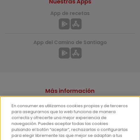
Nuestras Apps
App de recetas
App del Camino de Santiago
Más información
¿Quiénes somos?
En consumer.es utilizamos cookies propias y de terceros
Hemeroteca
para asegurarnos que la web funciona de manera
correcta y ofrecerte una mejor experiencia de
Contacto
navegación. Puedes aceptar todas las cookies
pulsando el botón “aceptar”, rechazarlas o configurarlas
Prensa
para elegir libremente las que mejor se adaptan a tus