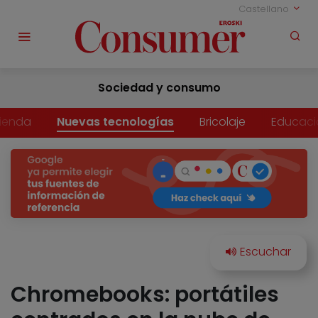
Castellano
Sociedad y consumo
vienda
Nuevas tecnologías
Bricolaje
Educaci
Chromebooks: portátiles