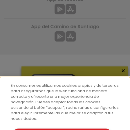
App del Camino de Santiago
×
Más información
¿Quiénes somos?
En consumer.es utilizamos cookies propias y de terceros
Hemeroteca
para asegurarnos que la web funciona de manera
correcta y ofrecerte una mejor experiencia de
Contacto
navegación. Puedes aceptar todas las cookies
pulsando el botón “aceptar”, rechazarlas o configurarlas
Prensa
para elegir libremente las que mejor se adaptan a tus
Corpus Lingüístico Consumer
necesidades.