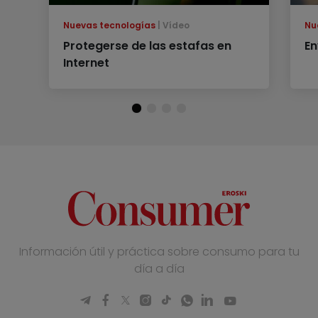
Nuevas tecnologías
Vídeo
Nu
Protegerse de las estafas en
En
Internet
Información útil y práctica sobre consumo para tu
día a día