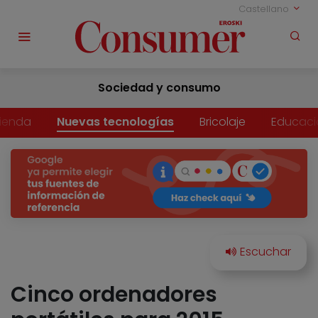
Castellano
Sociedad y consumo
vienda
Nuevas tecnologías
Bricolaje
Educaci
Cinco ordenadores