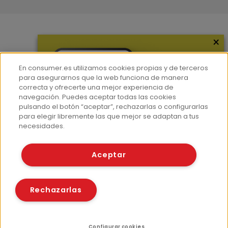
×
Más información
¿Quiénes somos?
En consumer.es utilizamos cookies propias y de terceros
Hemeroteca
para asegurarnos que la web funciona de manera
correcta y ofrecerte una mejor experiencia de
Contacto
navegación. Puedes aceptar todas las cookies
pulsando el botón “aceptar”, rechazarlas o configurarlas
Prensa
para elegir libremente las que mejor se adaptan a tus
Corpus Lingüístico Consumer
necesidades.
© Fundación EROSKI
Aceptar
Aviso legal
Políticas de privacidad
Políticas de cookies
Rechazarlas
Configurar cookies