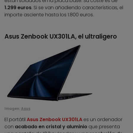
están soldados en la placa base. Su coste es de
1.299 euros
. Si se van añadiendo características, el
importe asciente hasta los 1.800 euros.
Asus Zenbook UX301LA, el ultraligero
Imagen:
Asus
El portátil
Asus Zenbook UX301LA
es un ordenador
con
acabado en cristal y aluminio
que presenta