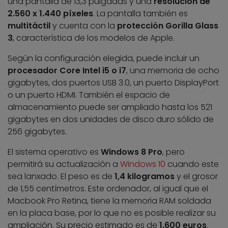
una pantalla de 13,3 pulgadas y una
resolución de
2.560 x 1.440 píxeles
. La pantalla también es
multitáctil
y cuenta con la
protección Gorilla Glass
3
, característica de los modelos de Apple.
Según la configuración elegida, puede incluir un
procesador Core Intel i5 o i7
, una memoria de ocho
gigabytes, dos puertos USB 3.0, un puerto DisplayPort
o un puerto HDMI. También el espacio de
almacenamiento puede ser ampliado hasta los 521
gigabytes en dos unidades de disco duro sólido de
256 gigabytes.
El sistema operativo es
Windows 8 Pro
, pero
permitirá su actualización a
Windows 10
cuando este
sea lanxado. El peso es de
1,4 kilogramos
y el grosor
de 1,55 centímetros. Este ordenador, al igual que el
Macbook Pro Retina, tiene la memoria RAM soldada
en la placa base, por lo que no es posible realizar su
ampliación. Su precio estimado es de
1.600 euros
.