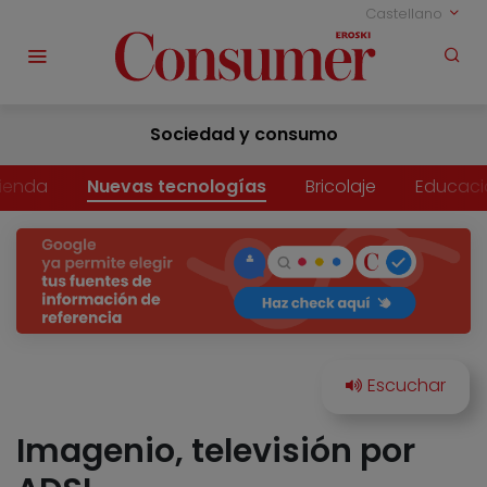
Castellano
Sociedad y consumo
vienda
Nuevas tecnologías
Bricolaje
Educaci
Imagenio, televisión por