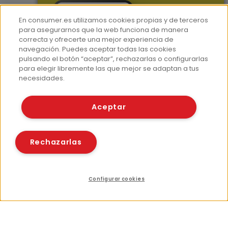
En consumer.es utilizamos cookies propias y de terceros
para asegurarnos que la web funciona de manera
correcta y ofrecerte una mejor experiencia de
navegación. Puedes aceptar todas las cookies
Más información
pulsando el botón “aceptar”, rechazarlas o configurarlas
para elegir libremente las que mejor se adaptan a tus
¿Quiénes somos?
necesidades.
Hemeroteca
Aceptar
Contacto
Prensa
Corpus Lingüístico Consumer
Rechazarlas
© Fundación EROSKI
Aviso legal
Políticas de privacidad
Configurar cookies
Políticas de cookies
Índice
Recursos relacionados
Compartir