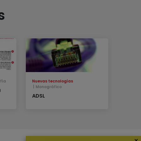
s
fía
Nuevas tecnologías
Monográfico
a
ADSL
×