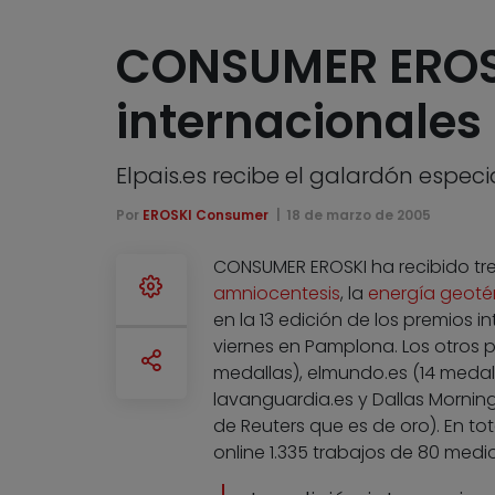
CONSUMER EROSK
internacionales 
Elpais.es recibe el galardón especia
Por
EROSKI Consumer
18 de marzo de 2005
CONSUMER EROSKI ha recibido tre
amniocentesis
, la
energía geoté
en la 13 edición de los premios 
viernes en Pamplona. Los otros p
medallas), elmundo.es (14 medall
lavanguardia.es y Dallas Mornin
de Reuters que es de oro). En t
online 1.335 trabajos de 80 med