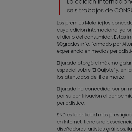
La edición internacion
seis trabajos de CON
Los premios Malofiej los concede
cuya edición internacional ya pr
el diario del consumidor. Estas 
90grados.info, formado por Aitor
experiencia en medios periodísti
El jurado otorgó el máximo galard
especial sobre ‘El Quijote’ y, e
los atentados del 11 de marzo.
El jurado ha concedido por prime
por su contribución al conocimi
periodístico.
SND es la entidad más prestigios
en Internet, tiene una experienc
diseñadores, artistas gráficos, 