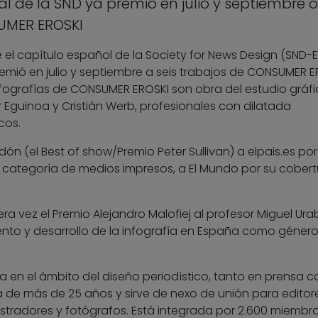
al de la SND ya premió en julio y septiembre o
SUMER EROSKI
 el capítulo español de la Society for News Design (SND-E
emió en julio y septiembre a seis trabajos de CONSUMER E
infografías de CONSUMER EROSKI son obra del estudio gráf
 Eguinoa y Cristián Werb, profesionales con dilatada
cos.
ón (el Best of show/Premio Peter Sullivan) a elpais.es por
n la categoría de medios impresos, a El Mundo por su cober
ra vez el Premio Alejandro Malofiej al profesor Miguel Ur
ento y desarrollo de la infografía en España como géner
a en el ámbito del diseño periodístico, tanto en prensa 
ia de más de 25 años y sirve de nexo de unión para editore
ilustradores y fotógrafos. Está integrada por 2.600 miembr