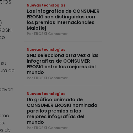
tros
Nuevas tecnologías
Las infografías de CONSUMER
EROSKI son distinguidas con
los premios internacionales
),
Malofiej
ROSKI,
Por EROSKI Consumer
ico
Nuevas tecnologías
SND selecciona otra vez a las
infografías de CONSUMER
 su
EROSKI entre las mejores del
tura de
mundo
Por EROSKI Consumer
abayen
Nuevas tecnologías
o
Un gráfico animado de
CONSUMER EROSKI nominado
para los premios a las
como
mejores infografías del
mundo
s,
Por EROSKI Consumer
os de