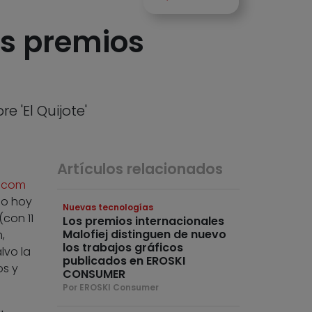
s premios
e 'El Quijote'
Artículos relacionados
d.com
do hoy
Nuevas tecnologías
(con 11
Los premios internacionales
Malofiej distinguen de nuevo
,
los trabajos gráficos
lvo la
publicados en EROSKI
os y
CONSUMER
Por EROSKI Consumer