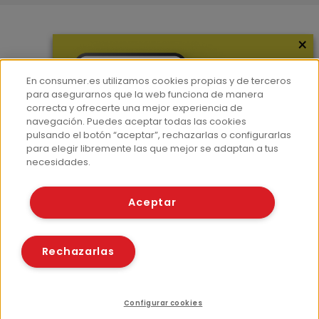
×
Más información
¿Quiénes somos?
En consumer.es utilizamos cookies propias y de terceros
Hemeroteca
para asegurarnos que la web funciona de manera
correcta y ofrecerte una mejor experiencia de
Contacto
navegación. Puedes aceptar todas las cookies
pulsando el botón “aceptar”, rechazarlas o configurarlas
Prensa
para elegir libremente las que mejor se adaptan a tus
Corpus Lingüístico Consumer
necesidades.
© Fundación EROSKI
Aceptar
Aviso legal
Políticas de privacidad
Políticas de cookies
Rechazarlas
Configurar cookies