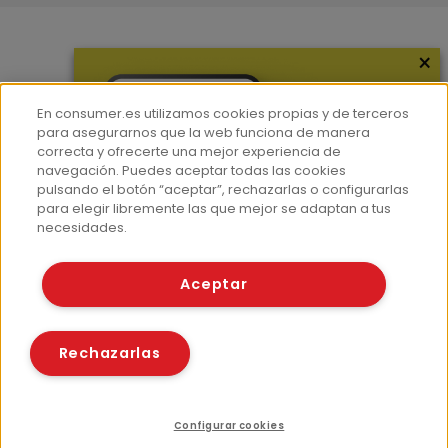
×
Más información
¿Quiénes somos?
En consumer.es utilizamos cookies propias y de terceros
Hemeroteca
para asegurarnos que la web funciona de manera
correcta y ofrecerte una mejor experiencia de
Contacto
navegación. Puedes aceptar todas las cookies
pulsando el botón “aceptar”, rechazarlas o configurarlas
Prensa
para elegir libremente las que mejor se adaptan a tus
Corpus Lingüístico Consumer
necesidades.
© Fundación EROSKI
Aceptar
Aviso legal
Políticas de privacidad
Políticas de cookies
Rechazarlas
Configurar cookies