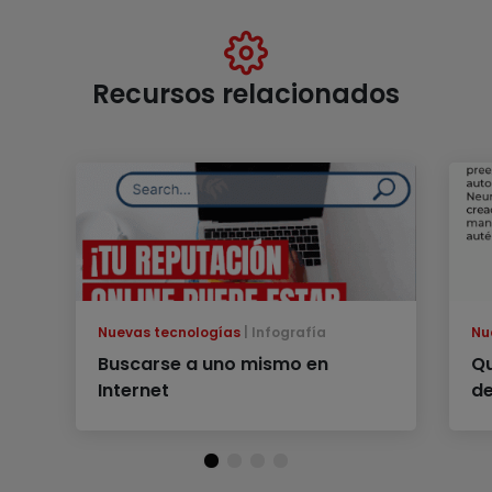
Recursos relacionados
Nuevas tecnologías
Infografía
Nu
Buscarse a uno mismo en
Qu
Internet
de