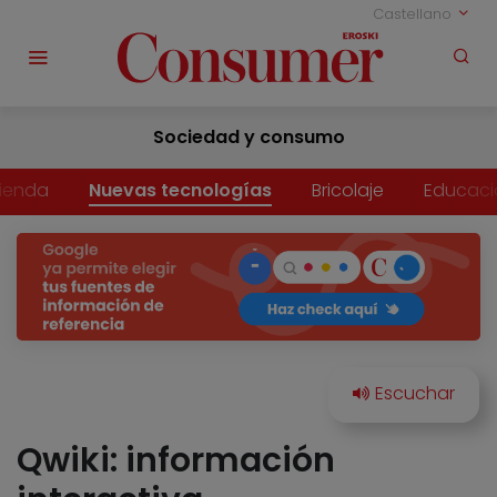
Castellano
Sociedad y consumo
vienda
Nuevas tecnologías
Bricolaje
Educaci
Qwiki: información