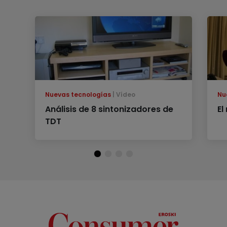
Nuevas tecnologías
Vídeo
Nu
Análisis de 8 sintonizadores de
El
TDT