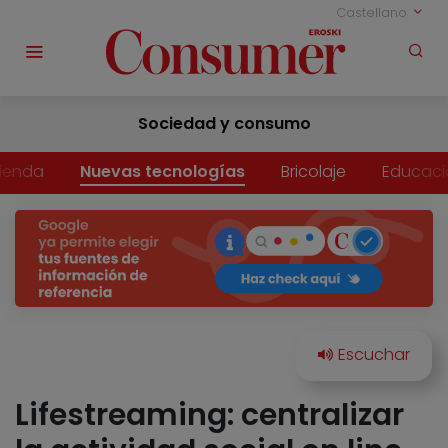
Castellano
Sociedad y consumo
vienda
Nuevas tecnologías
Bricolaje
Educaci
Lifestreaming: centralizar