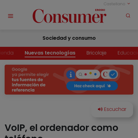
Castellano
Sociedad y consumo
vienda
Nuevas tecnologías
Bricolaje
Educaci
VoIP, el ordenador como