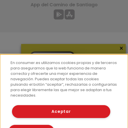
App del Camino de Santiago
×
Más información
¿Quiénes somos?
En consumer.es utilizamos cookies propias y de terceros
Hemeroteca
para asegurarnos que la web funciona de manera
correcta y ofrecerte una mejor experiencia de
Contacto
navegación. Puedes aceptar todas las cookies
pulsando el botón “aceptar”, rechazarlas o configurarlas
Prensa
para elegir libremente las que mejor se adaptan a tus
Corpus Lingüístico Consumer
necesidades.
© Fundación EROSKI
Aceptar
Aviso legal
Políticas de privacidad
Políticas de cookies