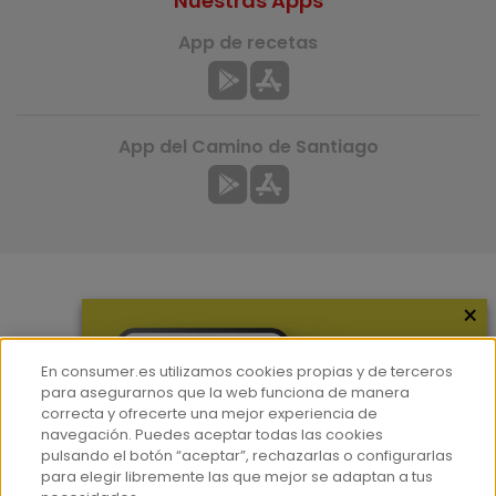
Nuestras Apps
App de recetas
App del Camino de Santiago
×
Más información
¿Quiénes somos?
En consumer.es utilizamos cookies propias y de terceros
Hemeroteca
para asegurarnos que la web funciona de manera
correcta y ofrecerte una mejor experiencia de
Contacto
navegación. Puedes aceptar todas las cookies
pulsando el botón “aceptar”, rechazarlas o configurarlas
Prensa
para elegir libremente las que mejor se adaptan a tus