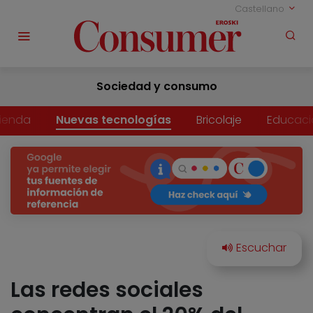
Castellano
Sociedad y consumo
vienda
Nuevas tecnologías
Bricolaje
Educaci
Las redes sociales