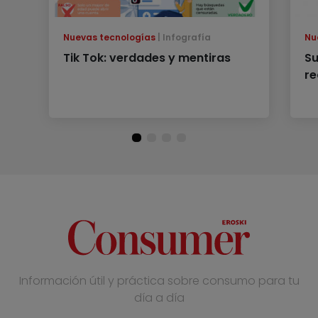
Nuevas tecnologías
Infografía
Nu
Tik Tok: verdades y mentiras
Su
re
Información útil y práctica sobre consumo para tu
día a día