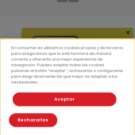
×
Más información
¿Quiénes somos?
En consumer.es utilizamos cookies propias y de terceros
Hemeroteca
para asegurarnos que la web funciona de manera
correcta y ofrecerte una mejor experiencia de
Contacto
navegación. Puedes aceptar todas las cookies
pulsando el botón “aceptar”, rechazarlas o configurarlas
Prensa
para elegir libremente las que mejor se adaptan a tus
Corpus Lingüístico Consumer
necesidades.
© Fundación EROSKI
Aceptar
Aviso legal
Políticas de privacidad
Políticas de cookies
Rechazarlas