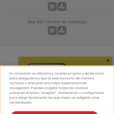
App del Camino de Santiago
×
Más información
¿Quiénes somos?
En consumer.es utilizamos cookies propias y de terceros
Hemeroteca
para asegurarnos que la web funciona de manera
correcta y ofrecerte una mejor experiencia de
Contacto
navegación. Puedes aceptar todas las cookies
pulsando el botón “aceptar”, rechazarlas o configurarlas
Prensa
para elegir libremente las que mejor se adaptan a tus
Corpus Lingüístico Consumer
necesidades.