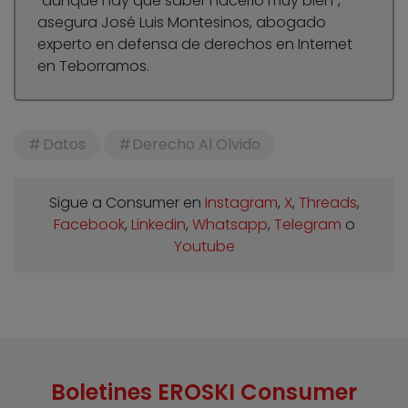
“aunque hay que saber hacerlo muy bien”,
asegura José Luis Montesinos, abogado
experto en defensa de derechos en Internet
en Teborramos.
Datos
Derecho Al Olvido
Sigue a Consumer en
Instagram
,
X
,
Threads
,
Facebook
,
Linkedin
,
Whatsapp
,
Telegram
o
Youtube
Boletines EROSKI Consumer