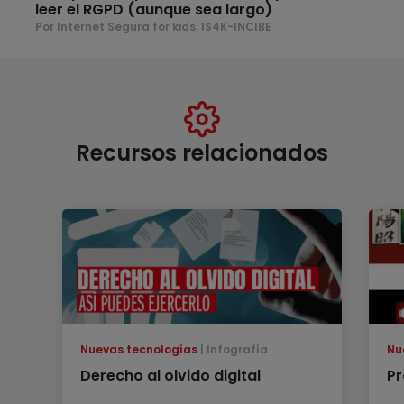
leer el RGPD (aunque sea largo)
Por Internet Segura for kids, IS4K-INCIBE
Recursos relacionados
Nuevas tecnologías
Infografía
Nu
Derecho al olvido digital
Pr