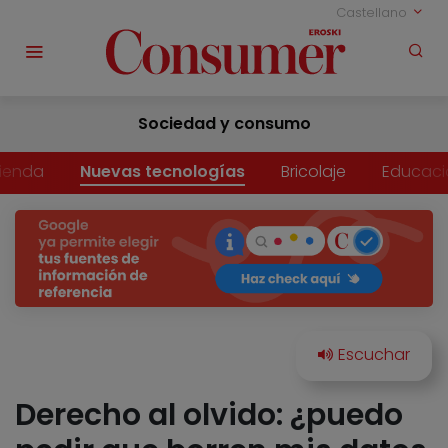
Castellano
Sociedad y consumo
vienda
Nuevas tecnologías
Bricolaje
Educaci
Derecho al olvido: ¿puedo