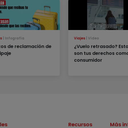
es
Infografía
Viajes
Vídeo
zos de reclamación de
¿Vuelo retrasado? Est
ipaje
son tus derechos com
consumidor
les
Recursos
Más in