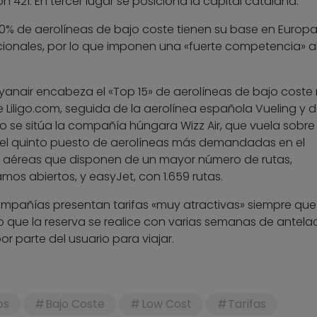
on 421. En tercer lugar se posiciona la capital catalana.
70% de aerolíneas de bajo coste tienen su base en Europa
ionales, por lo que imponen una «fuerte competencia» a
yanair encabeza el «Top 15» de aerolíneas de bajo coste
Liligo.com, seguida de la aerolínea española Vueling y d
to se sitúa la compañía húngara Wizz Air, que vuela sobre
pa el quinto puesto de aerolíneas más demandadas en el
as aéreas que disponen de un mayor número de rutas,
mos abiertos, y easyJet, con 1.659 rutas.
mpañías presentan tarifas «muy atractivas» siempre que
o que la reserva se realice con varias semanas de antela
or parte del usuario para viajar.
os
Bajo Coste
Low Cost
Tarifas