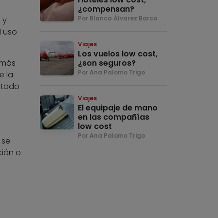
¿compensan?
Por Blanca Álvarez Barco
 y
l uso
Viajes
Los vuelos low cost,
 más
¿son seguros?
Por Ana Palomo Trigo
e la
 todo
Viajes
El equipaje de mano
en las compañías
low cost
Por Ana Palomo Trigo
 se
ción o