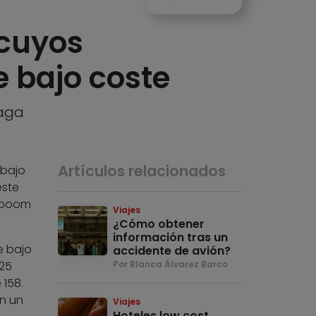
 cuyos
 bajo coste
laga
Artículos relacionados
 bajo
este
l boom
Viajes
¿Cómo obtener
información tras un
e bajo
accidente de avión?
325
Por Blanca Álvarez Barco
 158.
on un
Viajes
Hoteles low cost,