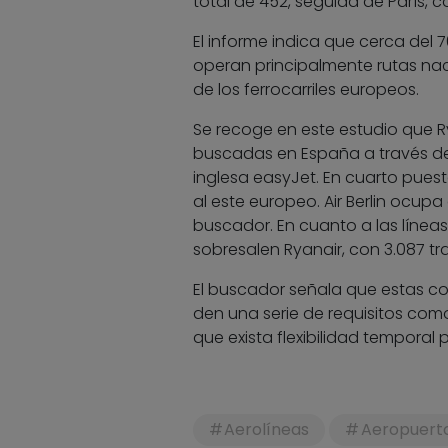
total de 452, seguida de París, c
El informe indica que cerca del 
operan principalmente rutas nac
de los ferrocarriles europeos.
Se recoge en este estudio que R
buscadas en España a través de 
inglesa easyJet. En cuarto pues
al este europeo. Air Berlin ocu
buscador. En cuanto a las líne
sobresalen Ryanair, con 3.087 tra
El buscador señala que estas co
den una serie de requisitos com
que exista flexibilidad temporal p
Aerolíneas
Aeropuert