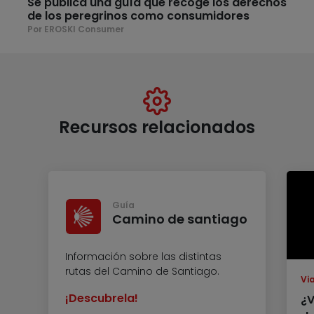
Se publica una guía que recoge los derechos
de los peregrinos como consumidores
Por EROSKI Consumer
Recursos relacionados
Guía
Camino de santiago
Información sobre las distintas
rutas del Camino de Santiago.
Vi
¡Descubrela!
¿V