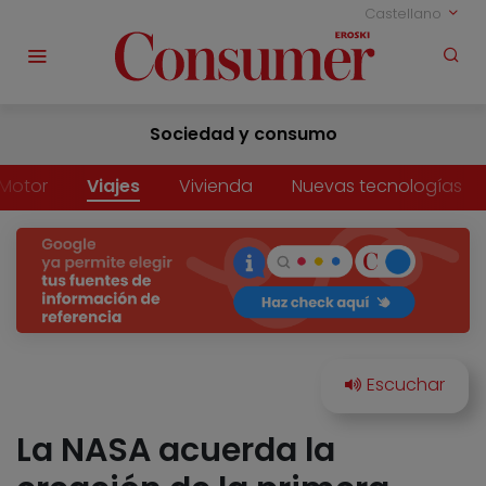
Castellano
Sociedad y consumo
Motor
Viajes
Vivienda
Nuevas tecnologías
La NASA acuerda la