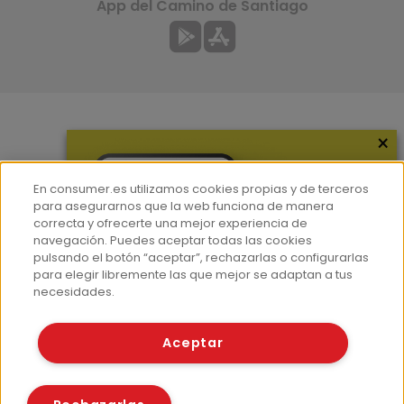
App del Camino de Santiago
×
Más información
¿Quiénes somos?
En consumer.es utilizamos cookies propias y de terceros
Hemeroteca
para asegurarnos que la web funciona de manera
correcta y ofrecerte una mejor experiencia de
Contacto
navegación. Puedes aceptar todas las cookies
pulsando el botón “aceptar”, rechazarlas o configurarlas
Prensa
para elegir libremente las que mejor se adaptan a tus
Corpus Lingüístico Consumer
necesidades.
© Fundación EROSKI
Aceptar
Aviso legal
Políticas de privacidad
Políticas de cookies