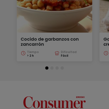
Cocido de garbanzos con
Ga
zancarrón
cr
Tiempo
Dificultad
> 2 h
Fácil