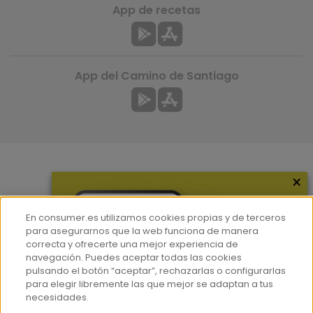
App de recetas
App del Camino de Santiago
×
Más información
¿Quiénes somos?
En consumer.es utilizamos cookies propias y de terceros
Hemeroteca
para asegurarnos que la web funciona de manera
correcta y ofrecerte una mejor experiencia de
Contacto
navegación. Puedes aceptar todas las cookies
pulsando el botón “aceptar”, rechazarlas o configurarlas
Prensa
para elegir libremente las que mejor se adaptan a tus
Corpus Lingüístico Consumer
necesidades.