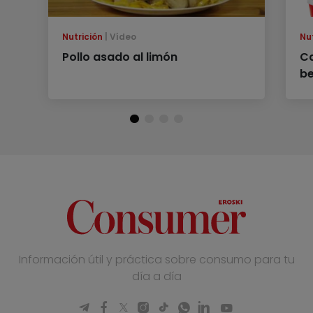
Nutrición
Vídeo
Nu
Pollo asado al limón
Ca
be
Información útil y práctica sobre consumo para tu
día a día