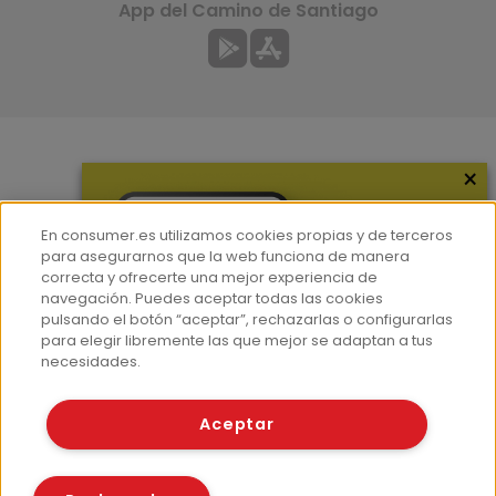
App del Camino de Santiago
×
Más información
¿Quiénes somos?
En consumer.es utilizamos cookies propias y de terceros
Hemeroteca
para asegurarnos que la web funciona de manera
correcta y ofrecerte una mejor experiencia de
Contacto
navegación. Puedes aceptar todas las cookies
pulsando el botón “aceptar”, rechazarlas o configurarlas
Prensa
para elegir libremente las que mejor se adaptan a tus
Corpus Lingüístico Consumer
necesidades.
© Fundación EROSKI
Aceptar
Aviso legal
Políticas de privacidad
Políticas de cookies