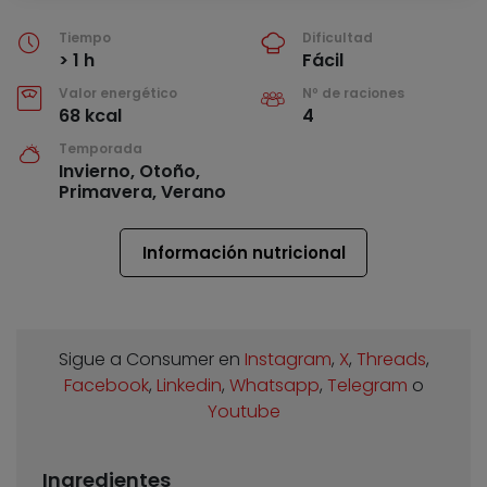
Tiempo
Dificultad
> 1 h
Fácil
Valor energético
Nº de raciones
68 kcal
4
Temporada
Invierno, Otoño,
Primavera, Verano
Información nutricional
Sigue a Consumer en
Instagram
,
X
,
Threads
,
Facebook
,
Linkedin
,
Whatsapp
,
Telegram
o
Youtube
Ingredientes