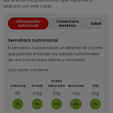
sal se le da a la preparación que vayamos a
elaborar con este caldo.
Información
Comentario
Salud
nutricional
dietético
Semáforo nutricional
El semáforo nutricional es un sistema de colores
que permite entender los valores nutricionales
de una forma clara, rápida y completa.
Una ración contiene
Grasa
Calorías
Grasa
saturada
Azúcares
Sal
68
0,5g
0,1g
1,5g
0,1g
3%
1%
0%
2%
1%