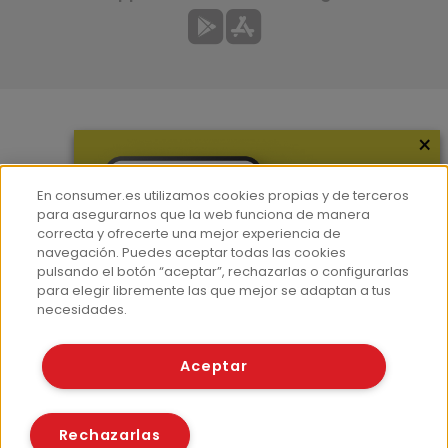
×
Más información
¿Quiénes somos?
En consumer.es utilizamos cookies propias y de terceros
Hemeroteca
para asegurarnos que la web funciona de manera
correcta y ofrecerte una mejor experiencia de
Contacto
navegación. Puedes aceptar todas las cookies
pulsando el botón “aceptar”, rechazarlas o configurarlas
Prensa
para elegir libremente las que mejor se adaptan a tus
Corpus Lingüístico Consumer
necesidades.
© Fundación EROSKI
Aceptar
Aviso legal
Políticas de privacidad
Políticas de cookies
Rechazarlas