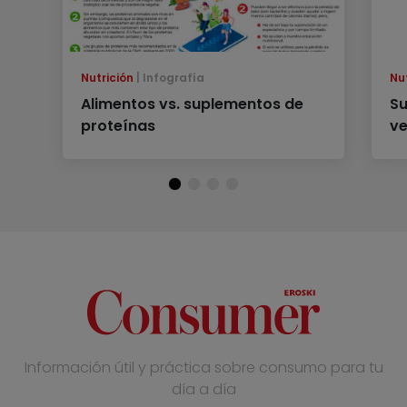
Nutrición
Infografía
Nu
Alimentos vs. suplementos de
Su
proteínas
ve
Información útil y práctica sobre consumo para tu
día a día