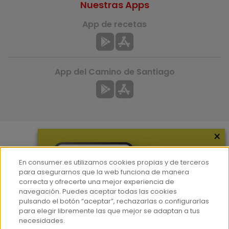
Nuestras Apps
App de recetas
App del Camino de Santiago
×
Más información
En consumer.es utilizamos cookies propias y de terceros
¿Quiénes somos?
para asegurarnos que la web funciona de manera
correcta y ofrecerte una mejor experiencia de
Hemeroteca
navegación. Puedes aceptar todas las cookies
Contacto
pulsando el botón “aceptar”, rechazarlas o configurarlas
para elegir libremente las que mejor se adaptan a tus
Prensa
necesidades.