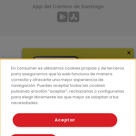
App del Camino de Santiago
×
Más información
¿Quiénes somos?
En consumer.es utilizamos cookies propias y de terceros
Hemeroteca
para asegurarnos que la web funciona de manera
correcta y ofrecerte una mejor experiencia de
Contacto
navegación. Puedes aceptar todas las cookies
pulsando el botón “aceptar”, rechazarlas o configurarlas
Prensa
para elegir libremente las que mejor se adaptan a tus
Corpus Lingüístico Consumer
necesidades.
© Fundación EROSKI
Aceptar
Aviso legal
Políticas de privacidad
Políticas de cookies