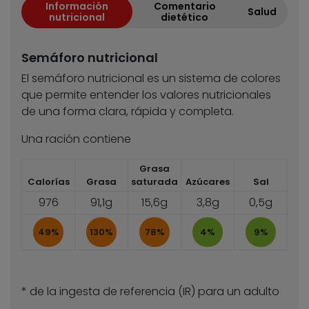
Información
Comentario
Salud
nutricional
dietético
Semáforo nutricional
El semáforo nutricional es un sistema de colores
que permite entender los valores nutricionales
de una forma clara, rápida y completa.
Una ración contiene
Grasa
Calorías
Grasa
saturada
Azúcares
Sal
976
91,1g
15,6g
3,8g
0,5g
49%
130%
78%
4%
9%
* de la ingesta de referencia (IR) para un adulto