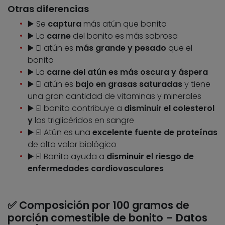
Otras diferencias
▶️ Se
captura
más atún que bonito
▶️ La
carne
del bonito es más sabrosa
▶️ El atún es
más grande y pesado
que el
bonito
▶️ La
carne del atún es más oscura y áspera
▶️ El atún es
bajo en grasas saturadas
y tiene
una gran cantidad de vitaminas y minerales
▶️ El bonito contribuye a
disminuir el colesterol
y
los triglicéridos en sangre
▶️ El Atún es una
excelente fuente de proteínas
de alto valor biológico
▶️ El Bonito ayuda a
disminuir el riesgo de
enfermedades cardiovasculares
✅ Composición por 100 gramos de
porción comestible de bonito – Datos