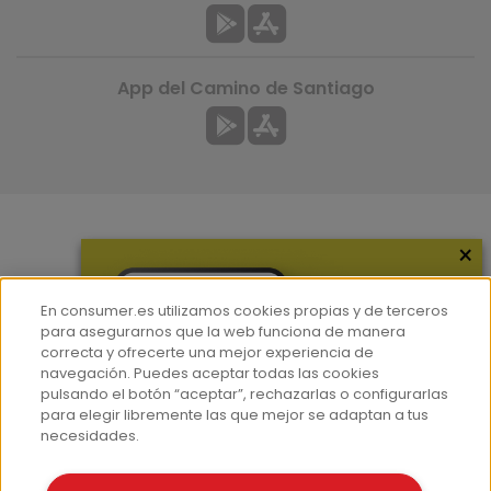
App del Camino de Santiago
×
Más información
¿Quiénes somos?
En consumer.es utilizamos cookies propias y de terceros
Hemeroteca
para asegurarnos que la web funciona de manera
correcta y ofrecerte una mejor experiencia de
Contacto
navegación. Puedes aceptar todas las cookies
pulsando el botón “aceptar”, rechazarlas o configurarlas
Prensa
para elegir libremente las que mejor se adaptan a tus
Corpus Lingüístico Consumer
necesidades.
© Fundación EROSKI