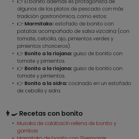
👉 El bonito además es protagonista de
algunos de los platos de pescado con más
tradición gastronómica, como estos:
👉
Marmitako:
estofado de bonito con
patatas acompañado de salsa vizcaína (con
tomate, cebolla, ajo, pimientos verdes y
pimientos choriceros).
👉
Bonito a la riojana:
guiso de bonito con
tomate y pimientos.
👉
Bonito a la riojana:
guiso de bonito con
tomate y pimientos.
👉
Bonito a la sidra:
cocinado en un estofado
de cebolla y sidra.
👨‍🍳
Recetas con bonito
Musaka de calabacín rellena de bonito y
gambas
Marmitako de bonito con Thermomi
x