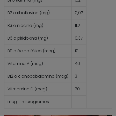
B1 o tiamina (mg)
0,2
B2 o riboflavina (mg)
0,07
B3 o niacina (mg)
11,2
B6 o piridoxina (mg)
0,37
B9 o ácido fólico (mcg)
10
Vitamina A (mcg)
40
B12 o cianocobalamina (mcg)
3
Vitmamina D (mcg)
20
mcg = microgramos