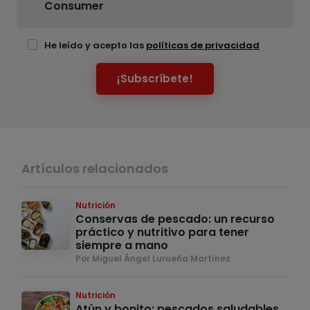
Consumer
He leído y acepto las
políticas de privacidad
¡Subscríbete!
Artículos relacionados
Nutrición
Conservas de pescado: un recurso
práctico y nutritivo para tener
siempre a mano
Por Miguel Ángel Lurueña Martínez
Nutrición
Atún y bonito: pescados saludables