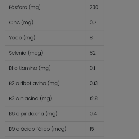
Fósforo (mg)
230
Cinc (mg)
0,7
Yodo (mg)
8
Selenio (mcg)
82
B1 o tiamina (mg)
0,1
B2 o riboflavina (mg)
0,13
B3 o niacina (mg)
12,8
B6 o piridoxina (mg)
0,4
B9 o ácido fólico (mcg)
15