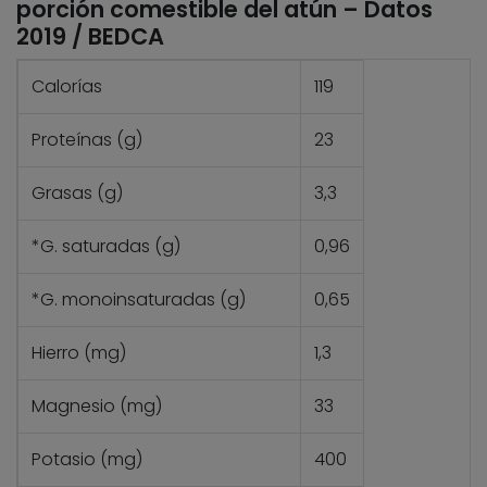
porción comestible del atún – Datos
2019 / BEDCA
Calorías
119
Proteínas (g)
23
Grasas (g)
3,3
*G. saturadas (g)
0,96
*G. monoinsaturadas (g)
0,65
Hierro (mg)
1,3
Magnesio (mg)
33
Potasio (mg)
400