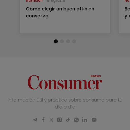
Nutrición
Infografía
Nu
Cómo elegir un buen atún en
Be
conserva
y 
Información útil y práctica sobre consumo para tu
día a día