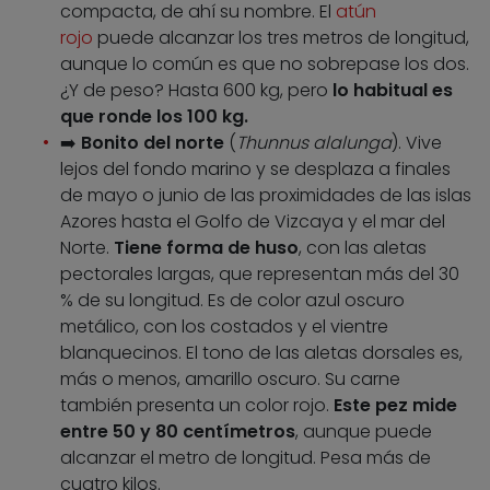
compacta, de ahí su nombre. El
atún
rojo
puede alcanzar los tres metros de longitud,
aunque lo común es que no sobrepase los dos.
¿Y de peso? Hasta 600 kg, pero
lo habitual es
que ronde los 100 kg.
➡️
Bonito del norte
(
Thunnus alalunga
). Vive
lejos del fondo marino y se desplaza a finales
de mayo o junio de las proximidades de las islas
Azores hasta el Golfo de Vizcaya y el mar del
Norte.
Tiene forma de huso
, con las aletas
pectorales largas, que representan más del 30
% de su longitud. Es de color azul oscuro
metálico, con los costados y el vientre
blanquecinos. El tono de las aletas dorsales es,
más o menos, amarillo oscuro. Su carne
también presenta un color rojo.
Este pez mide
entre 50 y 80 centímetros
, aunque puede
alcanzar el metro de longitud. Pesa más de
cuatro kilos.