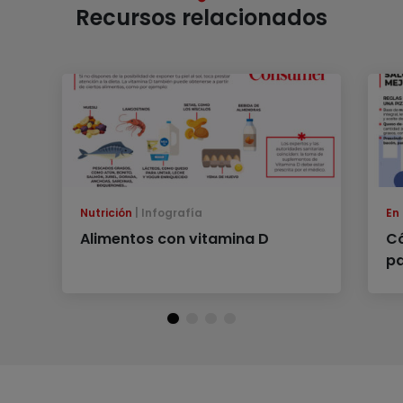
Recursos relacionados
Nutrición
Infografía
En
Alimentos con vitamina D
Có
p