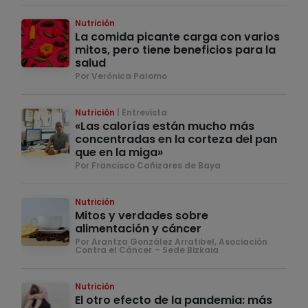
Nutrición
La comida picante carga con varios
mitos, pero tiene beneficios para la
salud
Por Verónica Palomo
Nutrición
Entrevista
«Las calorías están mucho más
concentradas en la corteza del pan
que en la miga»
Por Francisco Cañizares de Baya
Nutrición
Mitos y verdades sobre
alimentación y cáncer
Por Arantza González Arratibel, Asociación
Contra el Cáncer – Sede Bizkaia
Nutrición
El otro efecto de la pandemia: más