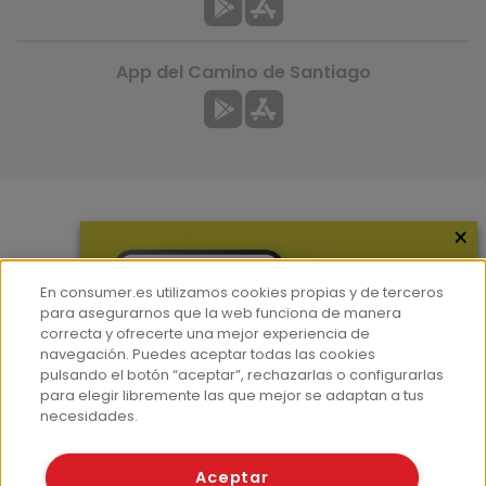
App del Camino de Santiago
×
Más información
¿Quiénes somos?
En consumer.es utilizamos cookies propias y de terceros
Hemeroteca
para asegurarnos que la web funciona de manera
correcta y ofrecerte una mejor experiencia de
Contacto
navegación. Puedes aceptar todas las cookies
pulsando el botón “aceptar”, rechazarlas o configurarlas
Prensa
para elegir libremente las que mejor se adaptan a tus
Corpus Lingüístico Consumer
necesidades.
© Fundación EROSKI
Aceptar