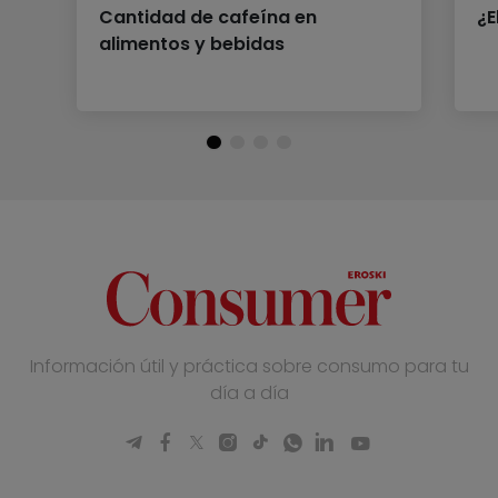
Cantidad de cafeína en
¿E
alimentos y bebidas
Información útil y práctica sobre consumo para tu
día a día