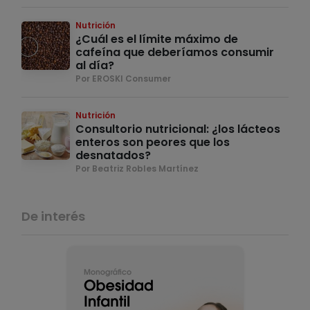
Nutrición
¿Cuál es el límite máximo de
cafeína que deberíamos consumir
al día?
Por EROSKI Consumer
Nutrición
Consultorio nutricional: ¿los lácteos
enteros son peores que los
desnatados?
Por Beatriz Robles Martínez
De interés