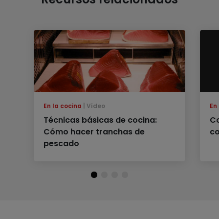
En la cocina
Vídeo
En
Técnicas básicas de cocina:
Co
Cómo hacer tranchas de
co
pescado