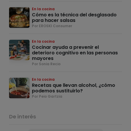
En la cocina
Cómo es la técnica del desglasado
para hacer salsas
Por EROSKI Consumer
En la cocina
Cocinar ayuda a prevenir el
deterioro cognitivo en las personas
mayores
Por Sonia Recio
En la cocina
Recetas que llevan alcohol, ¿cómo
podemos sustituirlo?
Por Peio Gartzia
De interés