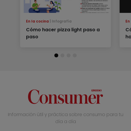
En la cocina
Infografía
En
Cómo hacer pizza light paso a
Có
paso
ha
Información útil y práctica sobre consumo para tu
día a día