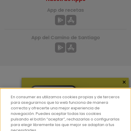
App de recetas
App del Camino de Santiago
×
Más información
¿Quiénes somos?
En consumer.es utilizamos cookies propias y de terceros
Hemeroteca
para asegurarnos que la web funciona de manera
correcta y ofrecerte una mejor experiencia de
Contacto
navegación. Puedes aceptar todas las cookies
pulsando el botón “aceptar”, rechazarlas o configurarlas
Prensa
para elegir libremente las que mejor se adaptan a tus
Corpus Lingüístico Consumer
necesidades.