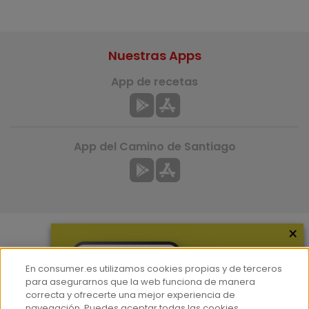
Nuestras Apps
App de recetas
App del Camino de Santiago
×
Más información
En consumer.es utilizamos cookies propias y de terceros
¿Quiénes somos?
para asegurarnos que la web funciona de manera
correcta y ofrecerte una mejor experiencia de
Hemeroteca
navegación. Puedes aceptar todas las cookies