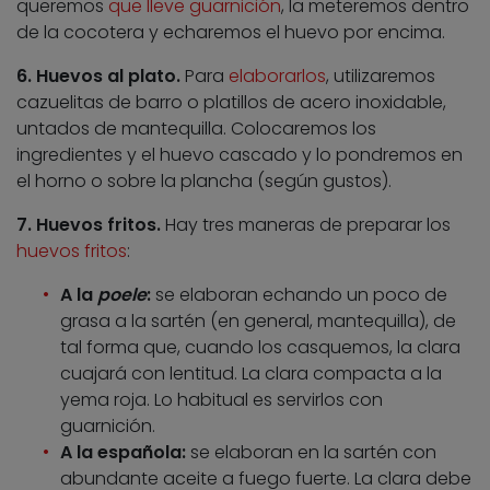
queremos
que lleve guarnición
, la meteremos dentro
de la cocotera y echaremos el huevo por encima.
6. Huevos al plato.
Para
elaborarlos
, utilizaremos
cazuelitas de barro o platillos de acero inoxidable,
untados de mantequilla. Colocaremos los
ingredientes y el huevo cascado y lo pondremos en
el horno o sobre la plancha (según gustos).
7. Huevos fritos.
Hay tres maneras de preparar los
huevos fritos
:
A la
poele
:
se elaboran echando un poco de
grasa a la sartén (en general, mantequilla), de
tal forma que, cuando los casquemos, la clara
cuajará con lentitud. La clara compacta a la
yema roja. Lo habitual es servirlos con
guarnición.
A la española:
se elaboran en la sartén con
abundante aceite a fuego fuerte. La clara debe