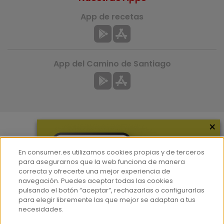
App de recetas
App del Camino de Santiago
×
Más información
En consumer.es utilizamos cookies propias y de terceros
¿Quiénes somos?
para asegurarnos que la web funciona de manera
correcta y ofrecerte una mejor experiencia de
Hemeroteca
navegación. Puedes aceptar todas las cookies
Contacto
pulsando el botón “aceptar”, rechazarlas o configurarlas
para elegir libremente las que mejor se adaptan a tus
Prensa
necesidades.
Corpus Lingüístico Consumer