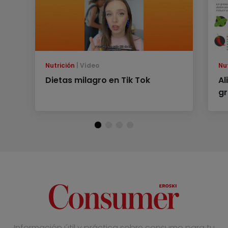
Nutrición
Vídeo
Nu
Dietas milagro en Tik Tok
Al
gr
Información útil y práctica sobre consumo para tu