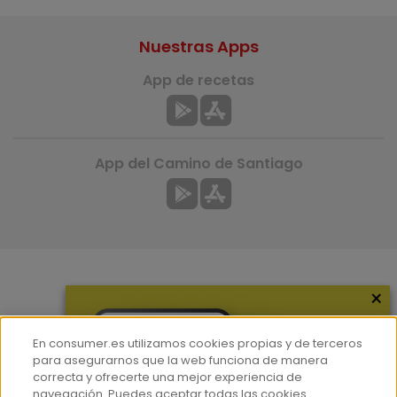
Nuestras Apps
App de recetas
App del Camino de Santiago
×
Más información
¿Quiénes somos?
En consumer.es utilizamos cookies propias y de terceros
Hemeroteca
para asegurarnos que la web funciona de manera
correcta y ofrecerte una mejor experiencia de
Contacto
navegación. Puedes aceptar todas las cookies