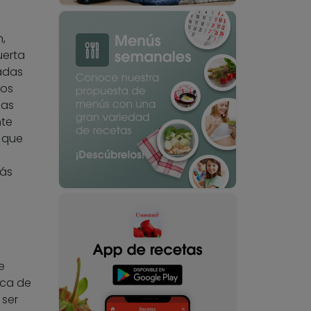
,
uerta
nadas
los
nas
nte
que
más
e
ica de
 ser