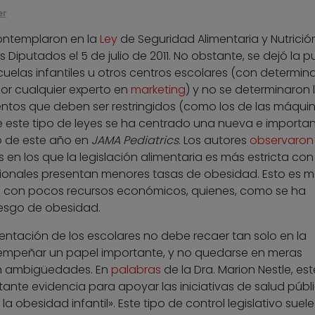
er
contemplaron en la
Ley
de Seguridad Alimentaria y Nutrición
Diputados el 5 de julio de 2011. No obstante, se dejó la p
scuelas infantiles u otros centros escolares (con determi
por cualquier experto en
marketing
) y no se determinaron 
imentos que deben ser restringidos (como los de las máqui
 de este tipo de leyes se ha centrado una nueva e importa
io de este año en
JAMA Pediatrics
. Los autores
observaron
 en los que la legislación alimentaria es más estricta con
cionales presentan menores tasas de obesidad. Esto es 
es con pocos recursos económicos, quienes, como se ha
esgo de obesidad.
imentación de los escolares no debe recaer tan solo en la
esempeñar un papel importante, y no quedarse en meras
n ambigüedades. En
palabras
de la Dra. Marion Nestle, est
ante evidencia para apoyar las iniciativas de salud públ
a obesidad infantil». Este tipo de control legislativo suele