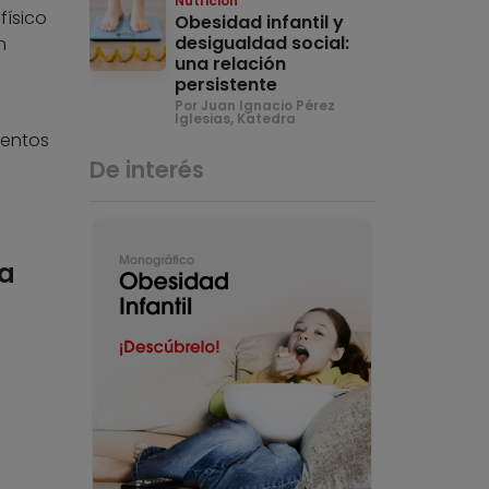
Nutrición
físico
Obesidad infantil y
desigualdad social:
n
una relación
persistente
Por Juan Ignacio Pérez
Iglesias, Katedra
mentos
De interés
ta