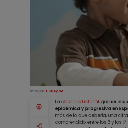
Imagen:
USDAgov
La
obesidad infantil
, que
se ini
epidémica y progresiva en Esp
más de lo que debería, una cifr
comprendido entre los 8 y los 17