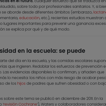
cas en el futuro
, cualquier esfuerzo que se traduzca en
laudido, sobre todo por profesionales sanitarios. Y, si bie
ón se aborde desde diferentes ámbitos (embarazo,
lactan
ementaria,
educación
, etc.), recientes estudios muestran 
 lugares importantes para prevenir una ganancia exces
ción se explica por qué y de qué modo.
sidad en la escuela: se puede
te del día en la escuela, y las comidas escolares supo
rías que ingieren. Redoblar los esfuerzos de prevención e
do. Las evidencias disponibles lo confirman, y añaden que
más lo necesita: los niños con más riesgo de acabar pe
so de los
hijos
de padres que sufren obesidad o con baj
s sobre este tema se publicó en diciembre de 2011. En la
 ‘
revisión Cochrane
‘), Waters y colaboradores considera