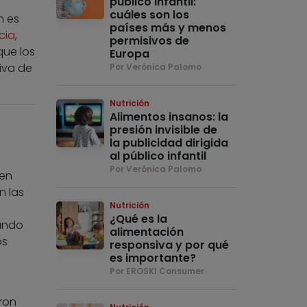
público infantil:
cuáles son los
n es
países más y menos
cia
,
permisivos de
que los
Europa
iva de
Por Verónica Palomo
Nutrición
Alimentos insanos: la
presión invisible de
la publicidad dirigida
al público infantil
Por Verónica Palomo
nen
n las
Nutrición
¿Qué es la
sando
alimentación
os
responsiva y por qué
es importante?
Por EROSKI Consumer
ron