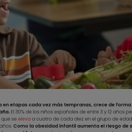
cia en etapas cada vez más tempranas, crece de forma
aña.
El 30% de los niños españoles de entre 3 y 12 años p
a que se
eleva
a cuatro de cada diez en el grupo de eda
 años.
Como la obesidad infantil aumenta el riesgo de s