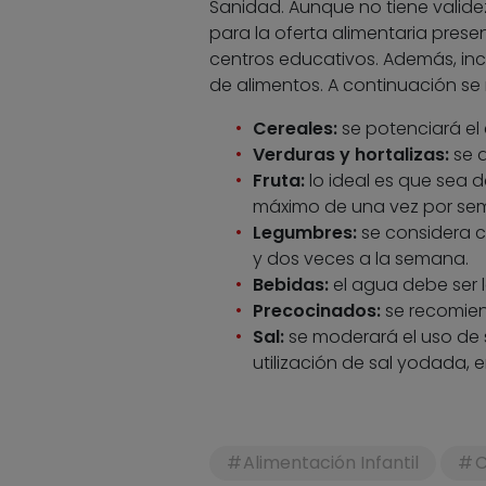
Sanidad. Aunque no tiene validez 
para la oferta alimentaria pres
centros educativos. Además, incl
de alimentos. A continuación se
Cereales:
se potenciará el
Verduras y hortalizas:
se a
Fruta:
lo ideal es que sea 
máximo de una vez por se
Legumbres:
se considera c
y dos veces a la semana.
Bebidas:
el agua debe ser 
Precocinados:
se recomiend
Sal:
se moderará el uso de s
utilización de sal yodada,
Alimentación Infantil
C