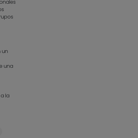
ionales
os
grupos
n un
re una
a la