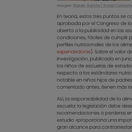
Imagen:
Rubén García / Eroski Consum
En teoría, estos tres puntos se 
aprobada por el Congreso de los 
abierta a la publicidad en las e
condiciones, fáciles de cumplir 
perfiles nutricionales de los al
expendedoras
). Sobre el valor
investigación, publicada en jun
los niños de escuelas de estados
respecto a los estándares nutri
notable en niños hijos de padr
comentado antes, tienen más ri
Así, la responsabilidad de la al
escuela: la legislación debe d
recomendaciones o perderse e
estudio «proporciona una import
gran alcance para contrarrestar l