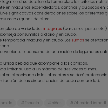
legal, en él se detallan de forma clara los criterios nutric
ente en máquinas expendedoras, cantinas y quioscos en l
uye significativas consideraciones sobre los diferentes 
 resumen algunas de ellas:
 empleo de variedades
integrales
(pan, arroz, pasta, etc.).
conseja consumirlas a diario y en crudo.
de temporada, madura y en crudo. Los
zumos
se ofertará
mana.
onveniente el consumo de una ración de legumbres ent
la única bebida que acompañe a las comidas.
a limitar su uso a un máximo de tres veces al mes.
al en el cocinado de los alimentos y se dará preferencia 
 en función de las circunstancias de cada comunidad.
omida
Escuela
niños
Obesidad Infantil