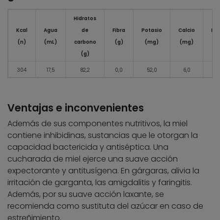
Hidratos
Kcal
Agua
de
Fibra
Potasio
Calcio
Fós
(n)
(mL)
carbono
(g)
(mg)
(mg)
(
(g)
304
17,5
82,2
0,0
52,0
6,0
4
Ventajas e inconvenientes
Además de sus componentes nutritivos, la miel
contiene inhibidinas, sustancias que le otorgan la
capacidad bactericida y antiséptica. Una
cucharada de miel ejerce una suave acción
expectorante y antitusígena. En gárgaras, alivia la
irritación de garganta, las amigdalitis y faringitis.
Además, por su suave acción laxante, se
recomienda como sustituta del azúcar en caso de
estreñimiento.