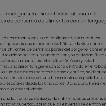
a configurar la alimentación, al pautar la
ones de consumo de alimentos con un lenguaj
 en tres dimensiones. Para configurarla, sus creadores
nvestigaciones que relacionan los hábitos de vida con los
ir de ahí, antes de definir las partes del polígono, consen
ud relacionados con la alimentación y la actividad física 
astornos alimentarios, mineralización ósea y salud
inal, añadieron la higiene sanitaria centrada en el taba
la suma de estos factores de base científica, se dispusi
ivo primordial: elaborar una herramienta que posibilitara 
 a escolares desde los 6 hasta los 18 años, una herrami
smo a la vida saludable.
an que los factores de riesgo de enfermedades crónicas 
hasta la pubertad, por lo que los esfuerzos se centran e