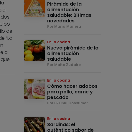
la
Pirámide de la
alimentación
ia.
saludable: últimas
 dos
novedades
uipo
Por María Manera
ilo de
de “La
En la cocina
in
Nueva pirámide de la
ne a
alimentación
saludable
n que
Por Maite Zudaire
En la cocina
Cómo hacer adobos
para pollo, carne y
pescado
Por EROSKI Consumer
En la cocina
Sardinas: el
auténtico sabor de