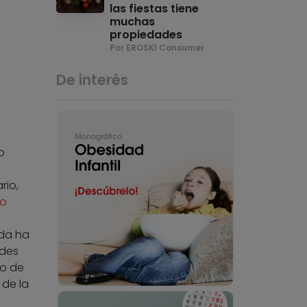
las fiestas tiene
muchas
propiedades
Por EROSKI Consumer
De interés
o
rio,
io
ada ha
ades
ño de
 de la