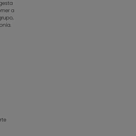
ngesta
omer a
grupo,
onía.
rte