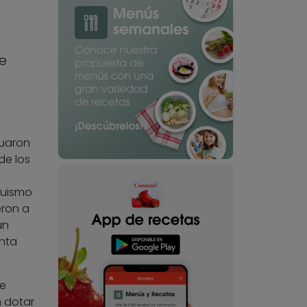
e
suaron
de los
quismo
eron a
un
enta
se
n dotar