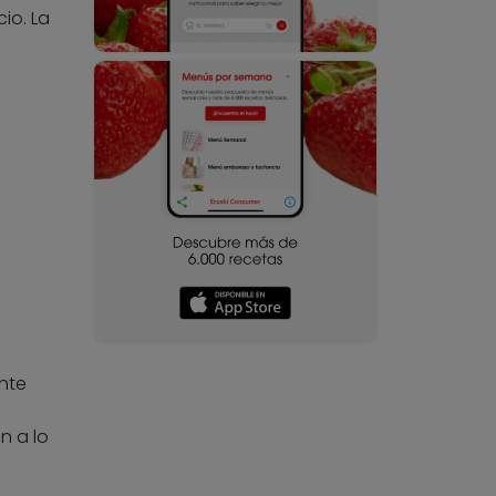
io. La
nte
n a lo