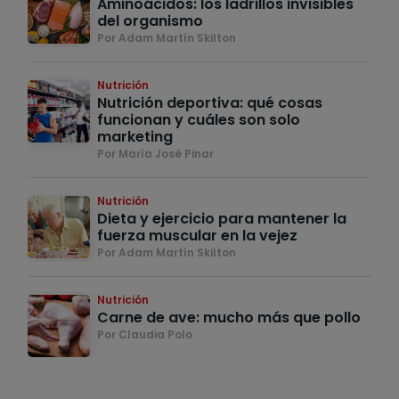
Aminoácidos: los ladrillos invisibles
del organismo
Por Adam Martín Skilton
Nutrición
Nutrición deportiva: qué cosas
funcionan y cuáles son solo
marketing
Por María José Pinar
Nutrición
Dieta y ejercicio para mantener la
fuerza muscular en la vejez
Por Adam Martín Skilton
Nutrición
Carne de ave: mucho más que pollo
Por Claudia Polo