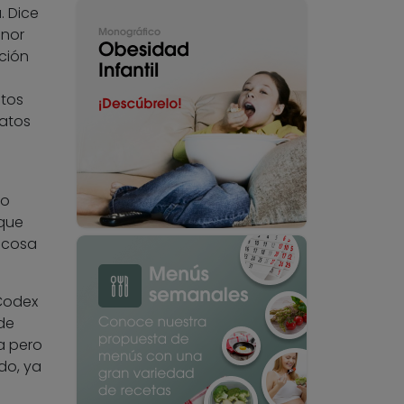
. Dice
enor
ción
atos
ratos
to
 que
lucosa
 Codex
 de
a pero
do, ya