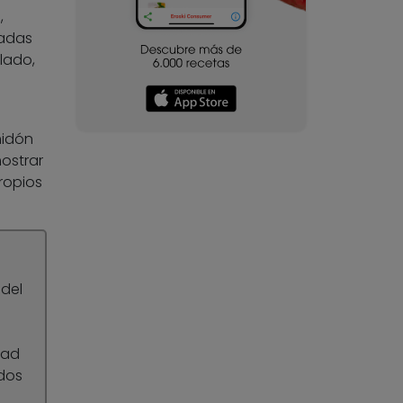
,
ñadas
lado,
midón
ostrar
ropios
 del
o
dad
idos