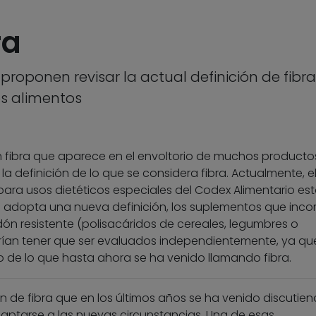
ra
proponen revisar la actual definición de fibra
os alimentos
n fibra que aparece en el envoltorio de muchos producto
la definición de lo que se considera fibra. Actualmente, e
para usos dietéticos especiales del Codex Alimentario es
 se adopta una nueva definición, los suplementos que inc
ón resistente (polisacáridos de cereales, legumbres o
rían tener que ser evaluados independientemente, ya qu
o de lo que hasta ahora se ha venido llamando fibra.
n de fibra que en los últimos años se ha venido discutien
aptarse a las nuevas circunstancias. Una de esas