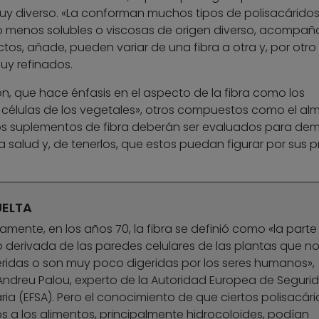
muy diverso. «La conforman muchos tipos de polisacáridos
s o menos solubles o viscosas de origen diverso, acompa
os, añade, pueden variar de una fibra a otra y, por otro 
uy refinados.
ón, que hace énfasis en el aspecto de la fibra como los
s células de los vegetales», otros compuestos como el al
y los suplementos de fibra deberán ser evaluados para dem
a salud y, de tenerlos, que estos puedan figurar por sus p
UELTA
iamente, en los años 70, la fibra se definió como «la parte
 derivada de las paredes celulares de las plantas que n
ridas o son muy poco digeridas por los seres humanos»,
Andreu Palou, experto de la Autoridad Europea de Seguri
ria (EFSA). Pero el conocimiento de que ciertos polisacár
 a los alimentos, principalmente hidrocoloides, podían