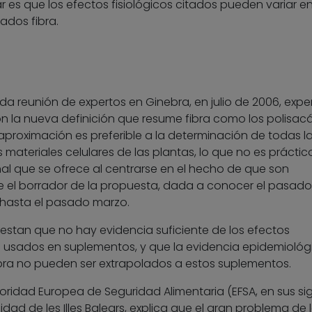
es que los efectos fisiológicos citados pueden variar en
ados fibra.
da reunión de expertos en Ginebra, en julio de 2006, expe
on la nueva definición que resume fibra como los polisac
a aproximación es preferible a la determinación de todas l
materiales celulares de las plantas, lo que no es práctic
nal que se ofrece al centrarse en el hecho de que son
ce el borrador de la propuesta, dada a conocer el pasad
 hasta el pasado marzo.
fiestan que no hay evidencia suficiente de los efectos
a usados en suplementos, y que la evidencia epidemiológ
fibra no pueden ser extrapolados a estos suplementos.
oridad Europea de Seguridad Alimentaria (EFSA, en sus sig
idad de les Illes Balears, explica que el gran problema de l