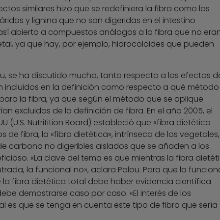
ectos similares hizo que se redefiniera la fibra como los
áridos y lignina que no son digeridas en el intestino
sí abierto a compuestos análogos a la fibra que no era
tal, ya que hay, por ejemplo, hidrocoloides que pueden
u, se ha discutido mucho, tanto respecto a los efectos d
n incluidos en la definición como respecto a qué método
 para la fibra, ya que según el método que se aplique
excluidos de la definición de fibra. En el año 2005, el
U (U.S. Nutritition Board) estableció que «fibra dietética
 de fibra, la «fibra dietética», intrínseca de los vegetales,
s de carbono no digeribles aislados que se añaden a los
icioso. «La clave del tema es que mientras la fibra dietét
rada, la funcional no», aclara Palou. Para que la funcion
a fibra dietética total debe haber evidencia científica
 debe demostrarse caso por caso. «El interés de los
l es que se tenga en cuenta este tipo de fibra que sería