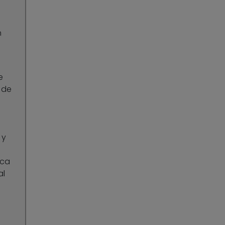
n
e
 de
 y
ica
al