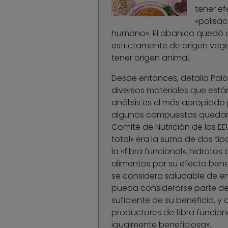
tener ef
«polisac
humano». El abanico quedó a
estrictamente de origen vege
tener origen animal.
Desde entonces, detalla Palo
diversos materiales que está
análisis es el más apropiado
algunos compuestos quedarían 
Comité de Nutrición de los EEU
total» era la suma de dos tipos
la «fibra funcional», hidrato
alimentos por su efecto benef
se considera saludable de ent
pueda considerarse parte de l
suficiente de su beneficio, y
productores de fibra funciona
igualmente beneficiosa».