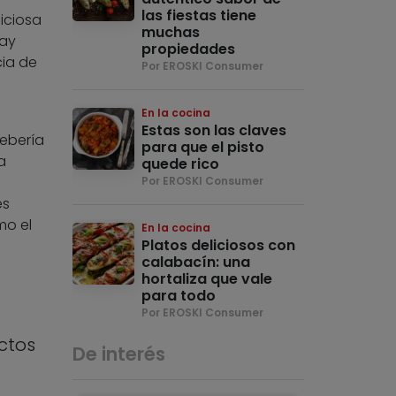
las fiestas tiene
iciosa
muchas
hay
propiedades
ia de
Por EROSKI Consumer
En la cocina
Estas son las claves
debería
para que el pisto
a
quede rico
Por EROSKI Consumer
es
mo el
En la cocina
Platos deliciosos con
calabacín: una
hortaliza que vale
para todo
Por EROSKI Consumer
ctos
De interés