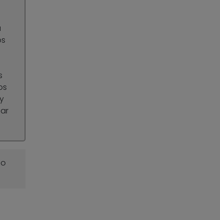
a
os
s
s
os
y
ar
o