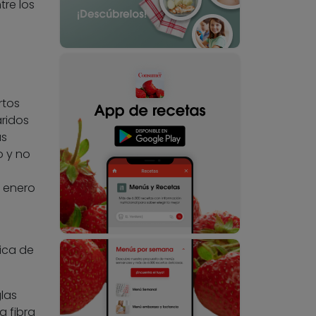
tre los
rtos
áridos
as
o y no
o enero
ica de
las
a fibra