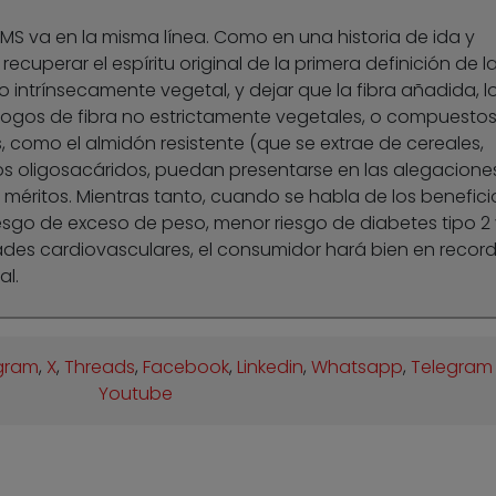
OMS va en la misma línea. Como en una historia de ida y
 recuperar el espíritu original de la primera definición de l
 intrínsecamente vegetal, y dejar que la fibra añadida, l
ogos de fibra no estrictamente vegetales, o compuesto
 como el almidón resistente (que se extrae de cereales,
os oligosacáridos, puedan presentarse en las alegacione
méritos. Mientras tanto, cuando se habla de los benefici
esgo de exceso de peso, menor riesgo de diabetes tipo 2 
des cardiovasculares, el consumidor hará bien en record
al.
gram
,
X
,
Threads
,
Facebook
,
Linkedin
,
Whatsapp
,
Telegram
Youtube