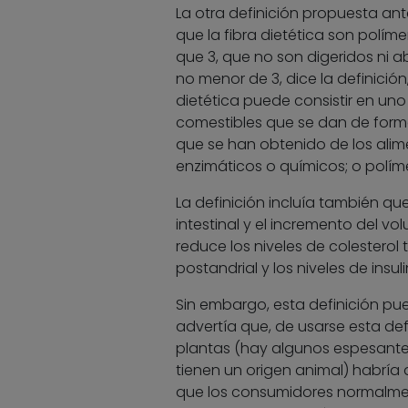
La otra definición propuesta ant
que la fibra dietética son polí
que 3, que no son digeridos ni a
no menor de 3, dice la definición
dietética puede consistir en un
comestibles que se dan de forma
que se han obtenido de los ali
enzimáticos o químicos; o políme
La definición incluía también que
intestinal y el incremento del v
reduce los niveles de colesterol
postandrial y los niveles de insuli
Sin embargo, esta definición pu
advertía que, de usarse esta defi
plantas (hay algunos espesantes 
tienen un origen animal) habría 
que los consumidores normalmente