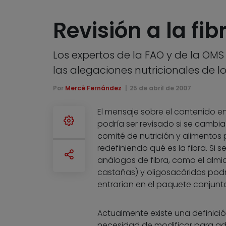
Revisión a la fib
Los expertos de la FAO y de la OMS 
las alegaciones nutricionales de l
Por
Mercè Fernández
25 de abril de 2007
El mensaje sobre el contenido e
podría ser revisado si se cambia 
comité de nutrición y alimentos 
redefiniendo qué es la fibra. Si
análogos de fibra, como el almid
castañas) y oligosacáridos pod
entrarían en el paquete conjunt
Actualmente existe una definició
necesidad de modificar para ad