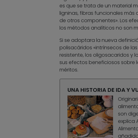
es que se trata de un material 
ligninas, fibras funcionales má
de otros componentes». Los efect
los métodos analíticos no son m
Si se adoptara la nueva definici
polisacáridos «intrínsecos de la
resistente, los oligosacaridos 
sus efectos beneficiosos sobre l
méritos.
UNA HISTORIA DE IDA Y V
Originar
alimento
son dige
explica 
Alimenta
añadidos