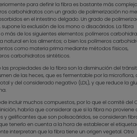
eriormente para definir la fibra es bastante más compleja
meros carbohidratos con un grado de polimerización no m
bsorbidos en el intestino delgado. Un grado de polimeriza
, supone la exclusión de los mono o disacáridos. La fibra
o o más de los siguientes elementos: polímeros carbohidr
 natural en los alimentos; o bien los polímeros carbohid
mentos como materia prima mediante métodos físicos,
ros carbohidratos sintéticos.
 las propiedades de la fibra son la disminución del tránsi
olumen de las heces, que es fermentable por la microflora,
 total y del considerado negativo (LDL), y que reduce la g
na.
ede incluir muchos compuestos, por lo que el comité del
nición, habría que considerar que si la fibra no proviene
y gelificantes que son polisacáridos, se consideran fibr
que tenerlo en cuenta a la hora de establecer el etiqueta
 interpretan que la fibra tiene un origen vegetal. Otro