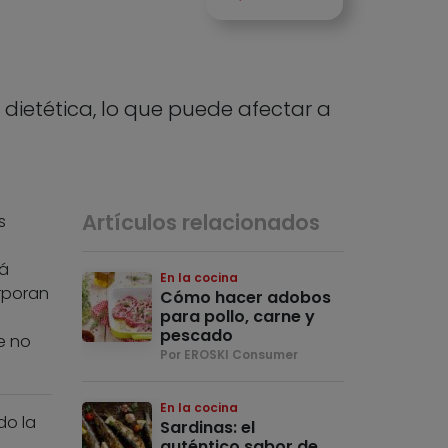
 dietética, lo que puede afectar a
Artículos relacionados
s
l
tá
En la cocina
orporan
Cómo hacer adobos
para pollo, carne y
pescado
e no
Por EROSKI Consumer
En la cocina
do la
Sardinas: el
auténtico sabor de