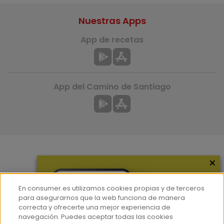
Nuestras Apps
App de recetas
App del Camino de Santiago
×
Más información
¿Quiénes somos?
En consumer.es utilizamos cookies propias y de terceros
Hemeroteca
para asegurarnos que la web funciona de manera
correcta y ofrecerte una mejor experiencia de
Contacto
navegación. Puedes aceptar todas las cookies