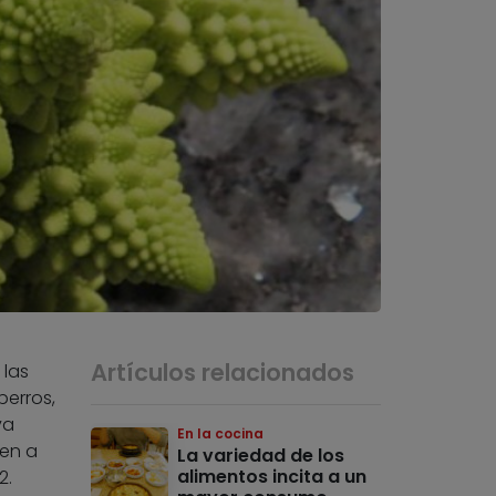
Artículos relacionados
 las
berros,
va
En la cocina
cen a
La variedad de los
alimentos incita a un
2.