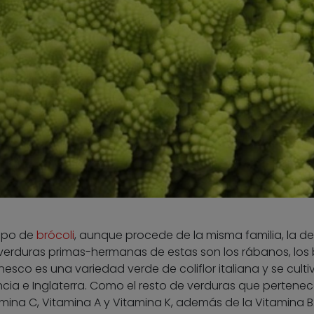
tipo de
brócoli
, aunque procede de la misma familia, la de
verduras primas-hermanas de estas son los rábanos, los 
nesco es una variedad verde de coliflor italiana y se culti
ancia e Inglaterra. Como el resto de verduras que pertene
amina C, Vitamina A y Vitamina K, además de la Vitamina B