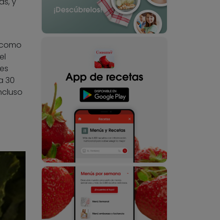
as, y
, como
el
mes
a 30
ncluso