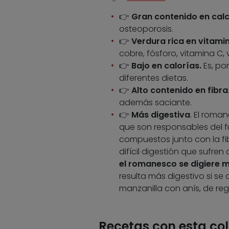
👉
Gran contenido en calc
osteoporosis.
👉
Verdura rica en vitami
cobre, fósforo, vitamina C
👉
Bajo en calorías.
Es, po
diferentes dietas.
👉
Alto contenido en fibra
además saciante.
👉
Más digestiva
. El roma
que son responsables del f
compuestos junto con la fib
difícil digestión que sufren
el romanesco se digiere m
resulta más digestivo si se
manzanilla con anís, de re
Recetas con esta col