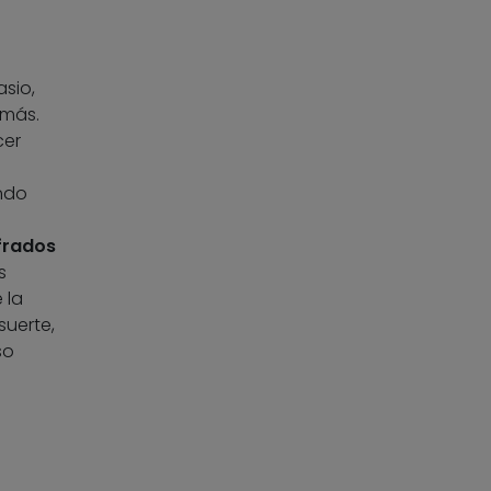
asio,
 más.
cer
ando
frados
s
 la
suerte,
so