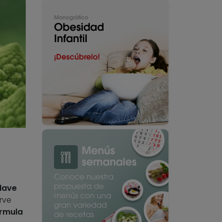
lave
rve
órmula