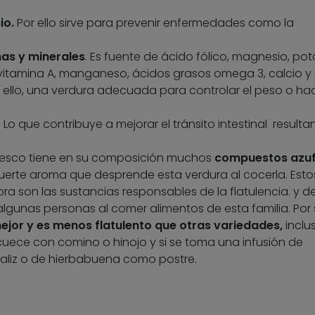
io.
Por ello sirve para prevenir enfermedades como la
nas y minerales
. Es fuente de ácido fólico, magnesio, pot
, vitamina A, manganeso, ácidos grasos omega 3, calcio y
r ello, una verdura adecuada para controlar el peso o ha
. Lo que contribuye a mejorar el tránsito intestinal result
nesco tiene en su composición muchos
compuestos azu
uerte aroma que desprende esta verdura al cocerla. Esto
ra son las sustancias responsables de la flatulencia. y de
 algunas personas al comer alimentos de esta familia. Por 
ejor y es menos flatulento que otras variedades,
inclu
 cuece con comino o hinojo y si se toma una infusión de
galiz o de hierbabuena como postre.