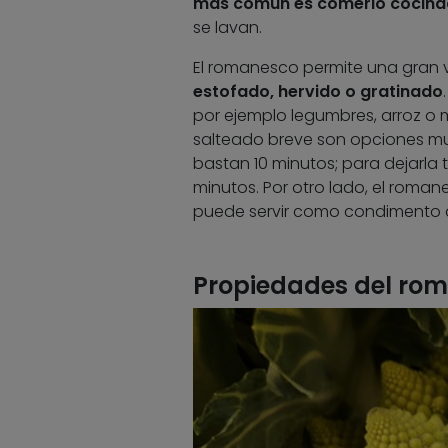
más común es comerlo cocin
se lavan.
El romanesco permite una gran v
estofado, hervido o gratinado
por ejemplo legumbres, arroz o 
salteado breve son opciones muy
bastan 10 minutos; para dejarla t
minutos. Por otro lado, el rom
puede servir como condimento a 
Propiedades del ro