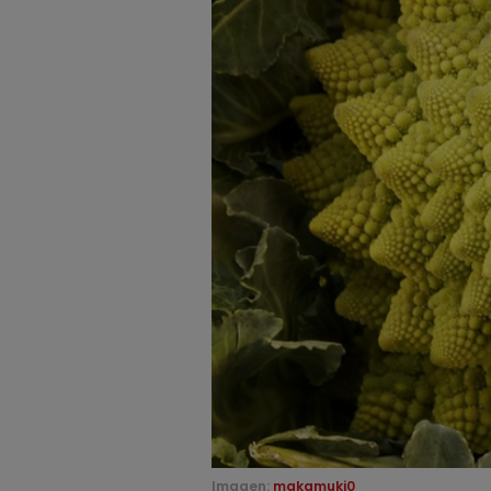
Imagen:
makamuki0