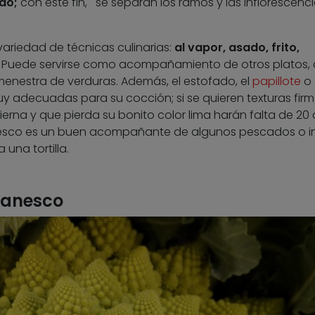
ado;
con este fin,
se separan los ramos y las inflorescenci
ariedad de técnicas culinarias:
al vapor, asado, frito,
. Puede servirse como acompañamiento de otros platos
menestra de verduras. Además, el estofado, el
papillote
o 
 adecuadas para su cocción; si se quieren texturas fir
ierna y que pierda su bonito color lima harán falta de 20 
anesco es un buen acompañante de algunos pescados o i
una tortilla.
manesco