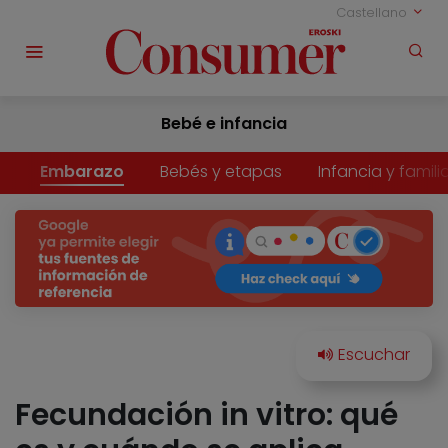
Castellano
Bebé e infancia
Embarazo
Bebés y etapas
Infancia y famili
Fecundación in vitro: qué