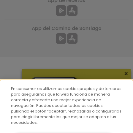
App de recetas
App del Camino de Santiago
×
Más información
¿Quiénes somos?
En consumer.es utilizamos cookies propias y de terceros
Hemeroteca
para asegurarnos que la web funciona de manera
correcta y ofrecerte una mejor experiencia de
Contacto
navegación. Puedes aceptar todas las cookies
pulsando el botón “aceptar”, rechazarlas o configurarlas
Prensa
para elegir libremente las que mejor se adaptan a tus
Corpus Lingüístico Consumer
necesidades.