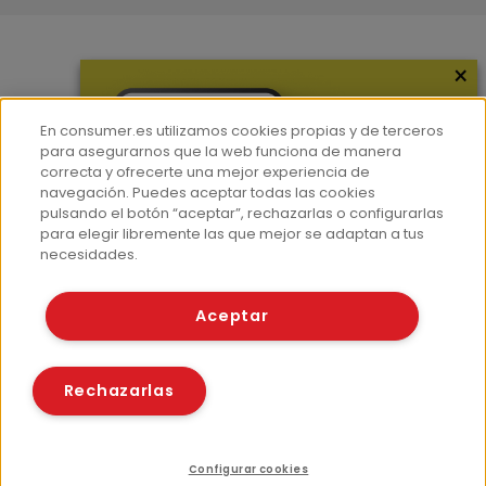
×
Más información
¿Quiénes somos?
En consumer.es utilizamos cookies propias y de terceros
Hemeroteca
para asegurarnos que la web funciona de manera
correcta y ofrecerte una mejor experiencia de
Contacto
navegación. Puedes aceptar todas las cookies
pulsando el botón “aceptar”, rechazarlas o configurarlas
Prensa
para elegir libremente las que mejor se adaptan a tus
Corpus Lingüístico Consumer
necesidades.
© Fundación EROSKI
Aceptar
Aviso legal
Políticas de privacidad
Políticas de cookies
Rechazarlas
Configurar cookies