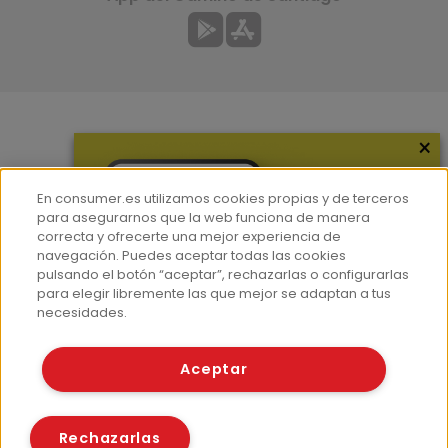
×
Más información
¿Quiénes somos?
En consumer.es utilizamos cookies propias y de terceros
Hemeroteca
para asegurarnos que la web funciona de manera
correcta y ofrecerte una mejor experiencia de
Contacto
navegación. Puedes aceptar todas las cookies
pulsando el botón “aceptar”, rechazarlas o configurarlas
Prensa
para elegir libremente las que mejor se adaptan a tus
Corpus Lingüístico Consumer
necesidades.
© Fundación EROSKI
Aceptar
Aviso legal
Políticas de privacidad
Políticas de cookies
Rechazarlas