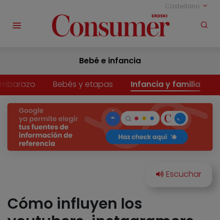
Castellano
Bebé e infancia
Embarazo
Bebés y etapas
Infancia y familia
Cómo influyen los