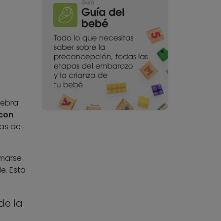
lebra
 con
zas de
rmarse
le. Esta
de la