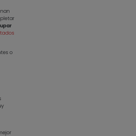
onan
pletar
cupar
itados
tes o
s
uy
mejor