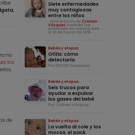
cribe
Siete enfermedades
muy contagiosas
lgata,
entre los niños
. Este artículo de
Cristian
Vázquez
también fue
publicado en nuestra web
el 21 de marzo de 2016
Bebés y etapas
Otitis: cómo
ra no
detectarla
rir los
Por EROSKI Consumer
rlos.
l
Bebés y etapas
Seis trucos para
ayudar a expulsar
los gases del bebé
Por Cristian Vázquez
ios de
Bebés y etapas
La vuelta al cole y los
mocos, el pack