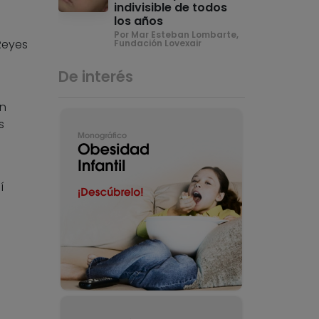
indivisible de todos
los años
Por Mar Esteban Lombarte,
Reyes
Fundación Lovexair
De interés
n
s
í