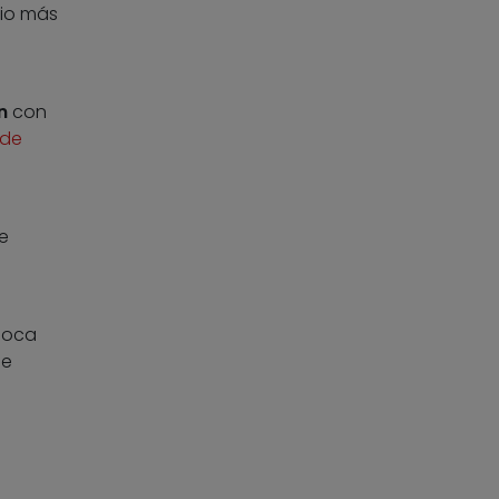
pio más
n
con
 de
e
época
de