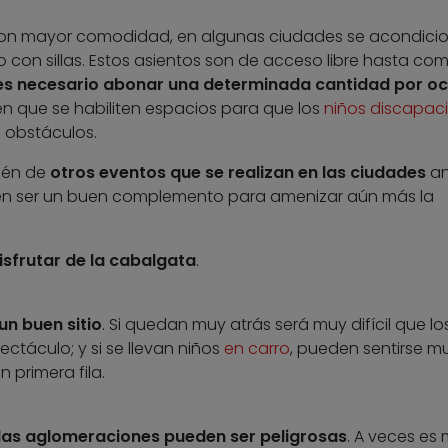
 con mayor comodidad, en algunas ciudades se acondici
 con sillas. Estos asientos son de acceso libre hasta com
es necesario abonar una determinada cantidad por o
én que se habiliten espacios para que los
niños discapac
n obstáculos.
ién de
otros eventos que se realizan en las ciudades
an
en ser un buen complemento para amenizar aún más la
isfrutar de la cabalgata
.
un buen sitio
. Si quedan muy atrás será muy difícil que lo
ctáculo; y si se llevan niños
en carro
, pueden sentirse m
 primera fila.
as aglomeraciones pueden ser peligrosas
. A veces es 