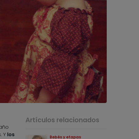
Artículos relacionados
 año
. Y
los
Bebés y etapas